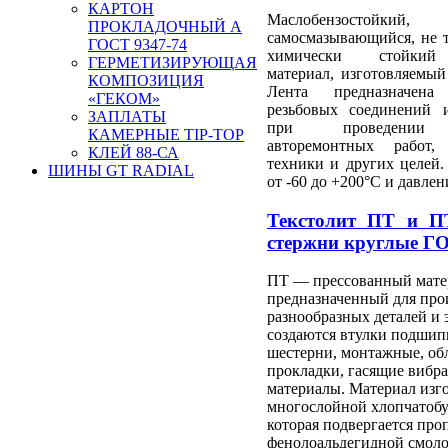
КАРТОН
Маслобензостойкий, 
ПРОКЛАДОЧНЫЙ А
самосмазывающийся, не т
ГОСТ 9347-74
химически стойкий
ГЕРМЕТИЗИРУЮЩАЯ
материал, изготовляемый
КОМПОЗИЦИЯ
Лента предназначена
«ГЕКОМ»
резьбовых соединений 
ЗАПЛАТЫ
при проведении с
КАМЕРНЫЕ TIP-TOP
авторемонтных работ,
КЛЕЙ 88-СА
техники и других целей.
ШИНЫ GT RADIAL
от -60 до +200°С и давле
Текстолит ПТ и П
стержни круглые ГО
ПТ — прессованный мате
предназначенный для про
разнообразных деталей и 
создаются втулки подшип
шестерни, монтажные, об
прокладки, гасящие вибра
материалы. Материал изго
многослойной хлопчатоб
которая подвергается про
фенолоальдегидной смоло