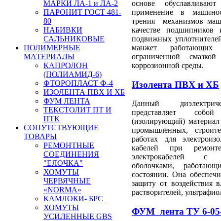
основе обуславлив
МАРКИ ЛА-1 и ЛА-2
применение в машинос
ПАРОНИТ ГОСТ 481-
трения механизмов ма
80
качестве подшипников 
НАБИВКИ
подвижных уплотнителе
САЛЬНИКОВЫЕ
манжет работающих
ПОЛИМЕРНЫЕ
ограниченной смазко
МАТЕРИАЛЫ
коррозионной среды.
КАПРОЛОН
(ПОЛИАМИД-6)
ФТОРОПЛАСТ Ф-4
И
золента ПВХ и ХБ
ИЗОЛЕНТА ПВХ И ХБ
ФУМ ЛЕНТА
Данный диэлектрич
ТЕКСТОЛИТ ПТ И
представляет собой 
ПТК
(изолирующий) материал
СОПУТСТВУЮЩИЕ
промышленных, строит
ТОВАРЫ
работах для электроиз
РЕМОНТНЫЕ
кабелей при ремон
СОЕДИНЕНИЯ
электрокабелей с н
"ЕЛОЧКА"
оболочками, работающ
ХОМУТЫ
состоянии. Она обеспечи
ЧЕРВЯЧНЫЕ
защиту от воздействия в
«NORMA»
растворителей, ультрафио
КАМЛОКИ- БРС
ХОМУТЫ
ФУМ лента ТУ 6-05-
УСИЛЕННЫЕ GBS