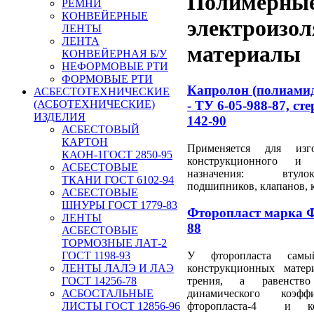
Полимерные
РЕМНИ
КОНВЕЙЕРНЫЕ
электроизо
ЛЕНТЫ
ЛЕНТА
материалы
КОНВЕЙЕРНАЯ Б/У
НЕФОРМОВЫЕ РТИ
ФОРМОВЫЕ РТИ
Капролон (полиамид
АСБЕСТОТЕХНИЧЕСКИЕ
- ТУ 6-05-988-87, ст
(АСБОТЕХНИЧЕСКИЕ)
ИЗДЕЛИЯ
142-90
АСБЕСТОВЫЙ
КАРТОН
Применяется для изго
КАОН-1ГОСТ 2850-95
конструкционного и 
АСБЕСТОВЫЕ
назначения: втул
ТКАНИ ГОСТ 6102-94
подшипников, клапанов, к
АСБЕСТОВЫЕ
ШНУРЫ ГОСТ 1779-83
Фторопласт марка Ф
ЛЕНТЫ
88
АСБЕСТОВЫЕ
ТОРМОЗНЫЕ ЛАТ-2
У фторопласта сам
ГОСТ 1198-93
конструкционных матер
ЛЕНТЫ ЛАЛЭ И ЛАЭ
трения, а равенство
ГОСТ 14256-78
динамического коэфф
АСБОСТАЛЬНЫЕ
фторопласта-4 и ко
ЛИСТЫ ГОСТ 12856-96