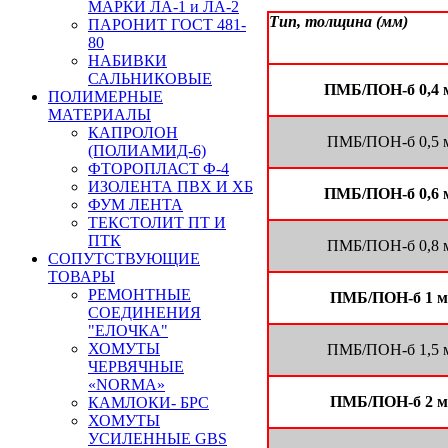
МАРКИ ЛА-1 и ЛА-2
Тип, толщина (мм)
ПАРОНИТ ГОСТ 481-
80
НАБИВКИ
САЛЬНИКОВЫЕ
ПМБ/ПОН-б 0,4 
ПОЛИМЕРНЫЕ
МАТЕРИАЛЫ
КАПРОЛОН
ПМБ/ПОН-б 0,5 
(ПОЛИАМИД-6)
ФТОРОПЛАСТ Ф-4
ИЗОЛЕНТА ПВХ И ХБ
ПМБ/ПОН-б 0,6 
ФУМ ЛЕНТА
ТЕКСТОЛИТ ПТ И
ПТК
ПМБ/ПОН-б 0,8 
СОПУТСТВУЮЩИЕ
ТОВАРЫ
РЕМОНТНЫЕ
ПМБ/ПОН-б 1 
СОЕДИНЕНИЯ
"ЕЛОЧКА"
ХОМУТЫ
ПМБ/ПОН-б 1,5 
ЧЕРВЯЧНЫЕ
«NORMA»
ПМБ/ПОН-б 2 
КАМЛОКИ- БРС
ХОМУТЫ
УСИЛЕННЫЕ GBS